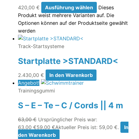
420,00
€
Ausführung wählen
Dieses
Produkt weist mehrere Varianten auf. Die
Optionen können auf der Produktseite gewählt
werden
Track-Startsysteme
Startplatte >STANDARD<
2.430,00
€
In den Warenkorb
Angebot!
Trainingsgummi
S – E – Te – C / Cords || 4 m
63,00
€
Ursprünglicher Preis war:
63,00 €
59,00
€
Aktueller Preis ist: 59,00 €.
In
den Warenkorb