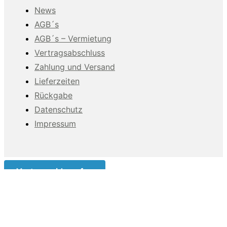
News
AGB´s
AGB´s – Vermietung
Vertragsabschluss
Zahlung und Versand
Lieferzeiten
Rückgabe
Datenschutz
Impressum
Vertrag widerrufen
Diese Website benutzt Cookies. Wenn du die Website
weiter nutzt, gehen wir von deinem Einverständnis aus.#
Verwendung von Cookies Um unsere Webseite für Sie