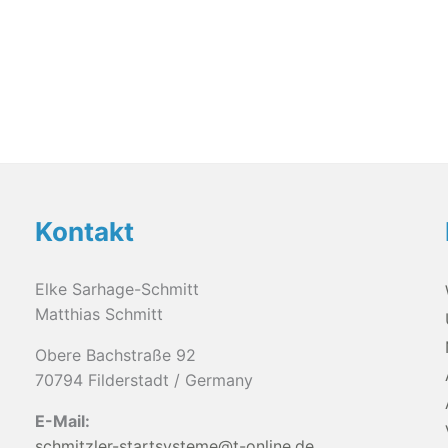
können
auf
der
Produktseite
gewählt
werden
Kontakt
Elke Sarhage-Schmitt
Matthias Schmitt
Obere Bachstraße 92
70794 Filderstadt / Germany
E-Mail:
schmitzler-startsysteme@t-online.de