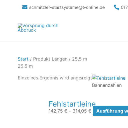
Zum
schmitzler-startsysteme@t-online.de
01
Inhalt
springen
Start
/ Produkt Längen / 25,5 m
25,5 m
Preisspanne:
Einzelnes Ergebnis wird angezeigt
142,75 €
Bahnenzahlen
bis
314,05 €
Fehlstartleine
142,75
€
–
314,05
€
Ausführung w