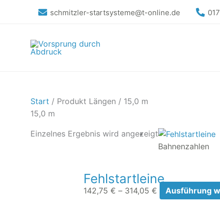
Zum
schmitzler-startsysteme@t-online.de
01
Inhalt
springen
Start
/ Produkt Längen / 15,0 m
15,0 m
Preisspanne:
Einzelnes Ergebnis wird angezeigt
142,75 €
Bahnenzahlen
bis
314,05 €
Fehlstartleine
142,75
€
–
314,05
€
Ausführung w