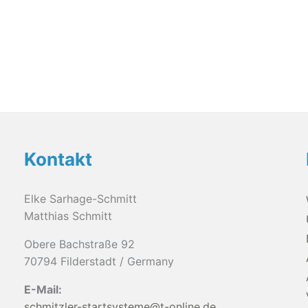
können
auf
der
Produktseite
gewählt
werden
Kontakt
Elke Sarhage-Schmitt
Matthias Schmitt
Obere Bachstraße 92
70794 Filderstadt / Germany
E-Mail:
schmitzler-startsysteme@t-online.de