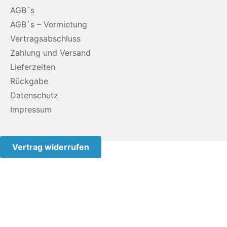
AGB´s
AGB´s – Vermietung
Vertragsabschluss
Zahlung und Versand
Lieferzeiten
Rückgabe
Datenschutz
Impressum
Vertrag widerrufen
Diese Website benutzt Cookies. Wenn du die Website
weiter nutzt, gehen wir von deinem Einverständnis aus.#
Verwendung von Cookies Um unsere Webseite für Sie
optimal zu gestalten und fortlaufend verbessern zu
können, verwenden wir Cookies. Durch die weitere