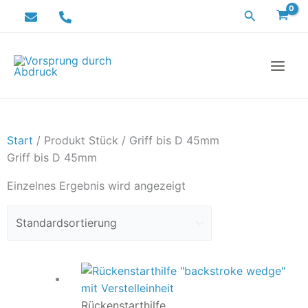
Zum
Suchen
Inhalt
springen
Start
/ Produkt Stück / Griff bis D 45mm
Griff bis D 45mm
Einzelnes Ergebnis wird angezeigt
Dieses
Produkt
weist
Rückenstarthilfe