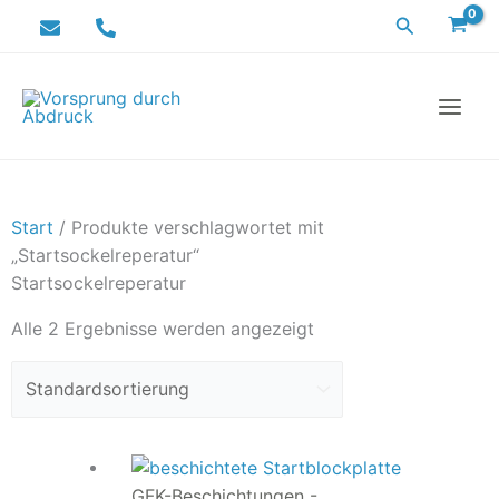
Zum
Suchen
Inhalt
springen
Start
/ Produkte verschlagwortet mit
„Startsockelreperatur“
Startsockelreperatur
Alle 2 Ergebnisse werden angezeigt
GFK-Beschichtungen -