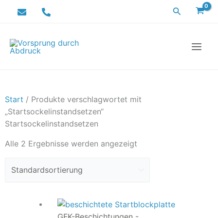
Zum
Suchen
Inhalt
springen
Start
/ Produkte verschlagwortet mit
„Startsockelinstandsetzen“
Startsockelinstandsetzen
Alle 2 Ergebnisse werden angezeigt
GFK-Beschichtungen -