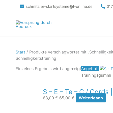
Zum
schmitzler-startsysteme@t-online.de
01
Inhalt
springen
Start
/ Produkte verschlagwortet mit „Schnelligkeit
Schnelligkeitstraining
Ursprünglicher
Aktueller
Einzelnes Ergebnis wird angezeigt
Angebot!
Preis
Preis
Trainingsgummi
war:
ist:
68,00 €
65,00 €.
S – E – Te – C / Cords 
68,00
€
65,00
€
Weiterlesen