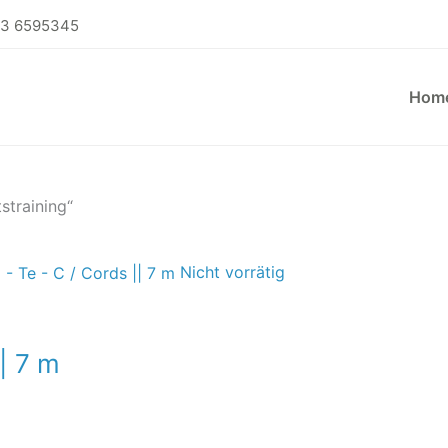
73 6595345
Hom
straining“
Nicht vorrätig
|| 7 m