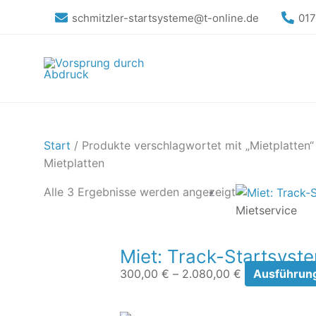
Zum
schmitzler-startsysteme@t-online.de
01
Inhalt
springen
Start
/ Produkte verschlagwortet mit „Mietplatten“
Mietplatten
Preisspanne:
Alle 3 Ergebnisse werden angezeigt
300,00 €
Mietservice
bis
2.080,00 €
Miet: Track-Startsys
300,00
€
–
2.080,00
€
Ausführun