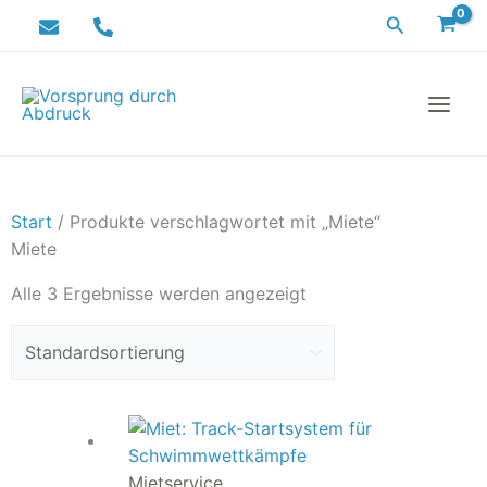
Zum
Suchen
Inhalt
springen
Start
/ Produkte verschlagwortet mit „Miete“
Miete
Alle 3 Ergebnisse werden angezeigt
Dieses
Preisspanne:
Produkt
300,00 €
weist
bis
Mietservice