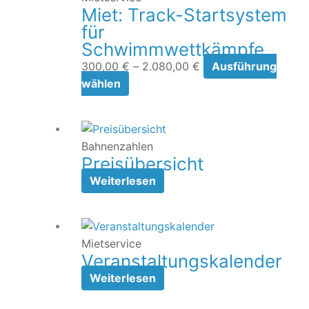
Miet: Track-Startsystem
mehrere
2.080,00 €
für
Varianten
Schwimmwettkämpfe
auf.
Die
300,00
€
–
2.080,00
€
Ausführung
Optionen
wählen
können
auf
der
Bahnenzahlen
Produktseite
Preisübersicht
gewählt
Weiterlesen
werden
Mietservice
Veranstaltungskalender
Weiterlesen