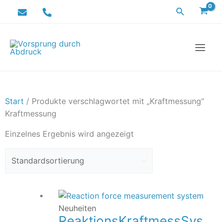
Zum
Suchen
Inhalt
springen
Start
/ Produkte verschlagwortet mit „Kraftmessung“
Kraftmessung
Einzelnes Ergebnis wird angezeigt
Neuheiten
ReaktionsKraftmessSys