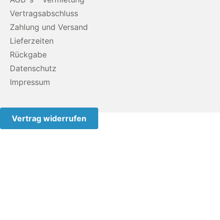
Vertragsabschluss
Zahlung und Versand
Lieferzeiten
Rückgabe
Datenschutz
Impressum
Vertrag widerrufen
Diese Website benutzt Cookies. Wenn du die Website
weiter nutzt, gehen wir von deinem Einverständnis aus.#
Verwendung von Cookies Um unsere Webseite für Sie
optimal zu gestalten und fortlaufend verbessern zu
können, verwenden wir Cookies. Durch die weitere
Nutzung der Webseite stimmen Sie der Verwendung von
Cookies zu. Weitere Informationen zu Cookies erhalten Sie