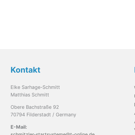
können
auf
der
Produktseite
gewählt
werden
Kontakt
Elke Sarhage-Schmitt
Matthias Schmitt
Obere Bachstraße 92
70794 Filderstadt / Germany
E-Mail:
schmitzler-startsysteme@t-online.de