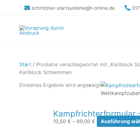
Zum
schmitzler-startsysteme@t-online.de
01
Inhalt
springen
Start
/ Produkte verschlagwortet mit „Kariblock 
Kariblock Schiwmmen
Preisspanne:
Einzelnes Ergebnis wird angezeigt
10,50 €
Wettkampfzube
bis
69,00 €
Kampfrichterformular 
10,50
€
–
69,00
€
Ausführung wä