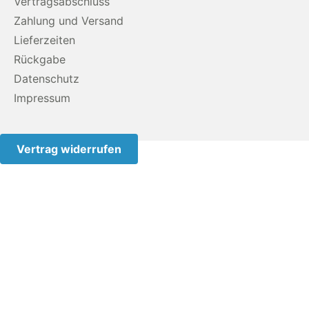
Vertragsabschluss
Zahlung und Versand
Lieferzeiten
Rückgabe
Datenschutz
Impressum
Vertrag widerrufen
Diese Website benutzt Cookies. Wenn du die Website
weiter nutzt, gehen wir von deinem Einverständnis aus.#
Verwendung von Cookies Um unsere Webseite für Sie
optimal zu gestalten und fortlaufend verbessern zu
können, verwenden wir Cookies. Durch die weitere
Nutzung der Webseite stimmen Sie der Verwendung von
Cookies zu. Weitere Informationen zu Cookies erhalten Sie
in unserer Datenschutzerklärung
OK