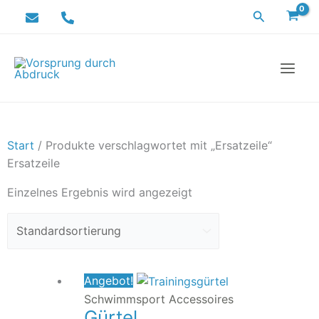
Zum
Suchen
Inhalt
springen
Start
/ Produkte verschlagwortet mit „Ersatzeile“
Ersatzeile
Einzelnes Ergebnis wird angezeigt
Ursprünglicher
Aktueller
Angebot!
Preis
Preis
Schwimmsport Accessoires
Gürtel
war:
ist: