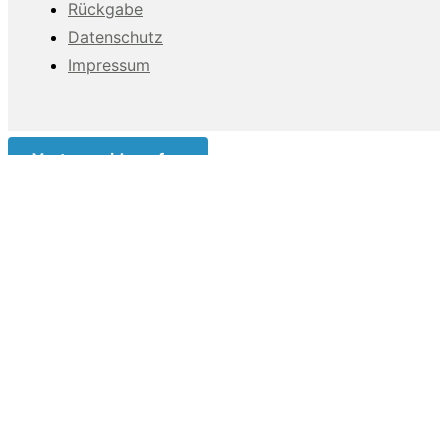
Rückgabe
Datenschutz
Impressum
Vertrag widerrufen
Diese Website benutzt Cookies. Wenn du die Website
weiter nutzt, gehen wir von deinem Einverständnis aus.#
Verwendung von Cookies Um unsere Webseite für Sie
optimal zu gestalten und fortlaufend verbessern zu
können, verwenden wir Cookies. Durch die weitere
Nutzung der Webseite stimmen Sie der Verwendung von
Cookies zu. Weitere Informationen zu Cookies erhalten
Sie in unserer Datenschutzerklärung
OK
Datenschutzerklärung